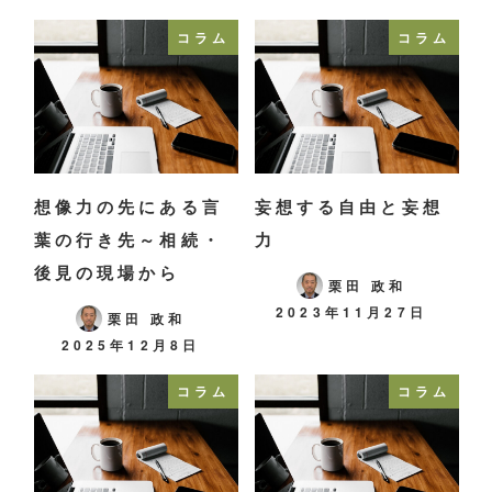
コラム
コラム
想像力の先にある言
妄想する自由と妄想
葉の行き先～相続・
力
後見の現場から
栗田 政和
2023年11月27日
栗田 政和
2025年12月8日
コラム
コラム