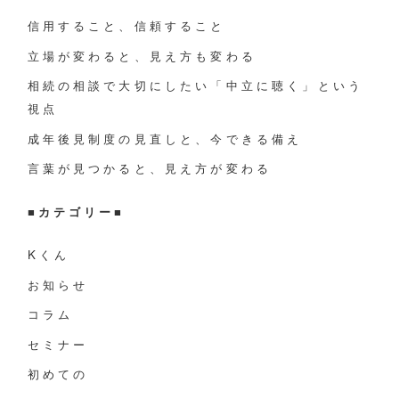
ペ
信用すること、信頼すること
立場が変わると、見え方も変わる
ー
相続の相談で大切にしたい「中立に聴く」という
ジ
視点
送
成年後見制度の見直しと、今できる備え
言葉が見つかると、見え方が変わる
り
■
カテゴリー
■
Kくん
お知らせ
コラム
セミナー
初めての