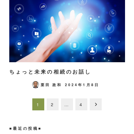
ちょっと未来の相続のお話し
栗田 政和
2024年1月8日
投
1
2
…
4
稿
■最近の投稿■
の