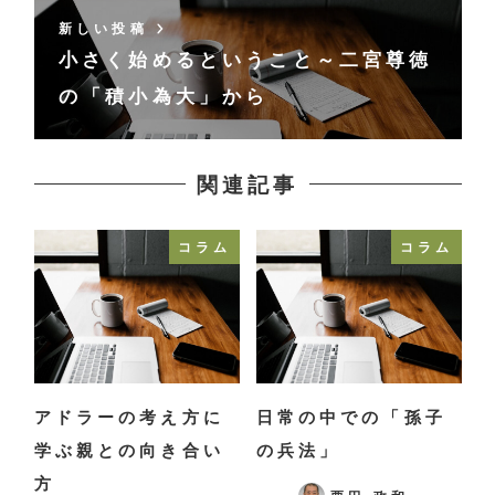
新しい投稿
小さく始めるということ～二宮尊徳
の「積小為大」から
関連記事
コラム
コラム
アドラーの考え方に
日常の中での「孫子
学ぶ親との向き合い
の兵法」
方