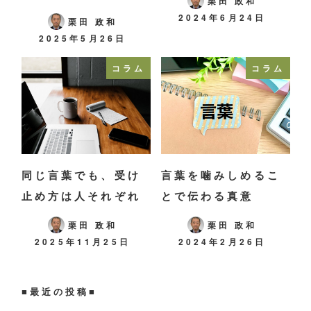
栗田 政和
2024年6月24日
栗田 政和
2025年5月26日
コラム
コラム
同じ言葉でも、受け
言葉を噛みしめるこ
止め方は人それぞれ
とで伝わる真意
栗田 政和
栗田 政和
2025年11月25日
2024年2月26日
■
最近の投稿
■